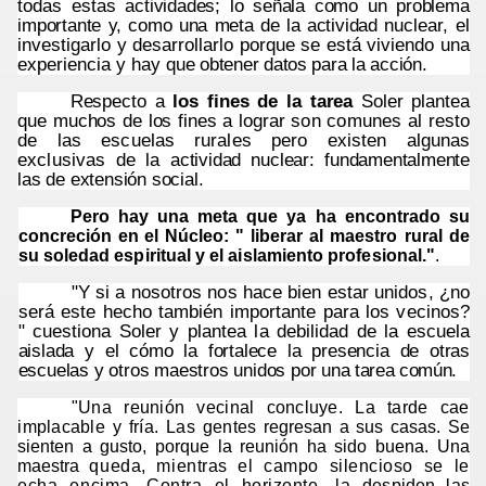
todas estas
actividades; lo señala como un problema
importante y, como una meta de la actividad
nuclear, el
investigarlo y desarrollarlo porque se está viviendo una
experiencia y hay
que obtener datos para la acción.
Respecto a
los fines de la tarea
Soler plantea
que muchos de los fines a lograr
son comunes al resto
de las escuelas rurales pero existen algunas
exclusivas de la
actividad nuclear: fundamentalmente
las de extensión social.
Pero hay una meta que ya ha encontrado su
concreción en el Núcleo: "
liberar al
maestro rural de
su soledad espiritual y el aislamiento profesional."
.
"Y si a nosotros nos hace bien estar unidos, ¿no
será este hecho también importante para los vecinos?
" cuestiona Soler y plantea la debilidad de la escuela
aislada y el cómo la fortalece la presencia de otras
escuelas y otros maestros unidos por
una tarea común.
"Una reunión vecinal concluye. La tarde cae
implacable y fría. Las gentes
regresan a sus casas. Se
sienten a gusto, porque la reunión ha sido buena. Una
maestra
queda, mientras el campo silencioso se le
echa encima. Contra el horizonte, la
despiden las