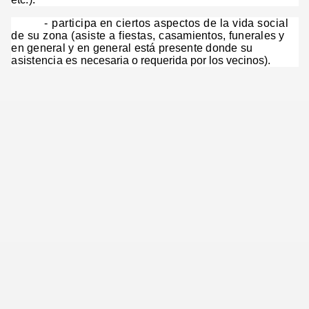
-
participa en ciertos aspectos de la vida social
de su zona (asiste a fiestas,
casamientos, funerales y
en general y en general está presente donde su
asistencia es
necesaria o requerida por los vecinos).
guay
el concurso
Mina
el 20 abril de 2015