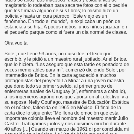
magisterio lo rodeaban para sacarse fotos con él o pedirle
que les firmara alguno de sus libros; lo mismo hizo un
la 60 de La Mina
policía y hasta un cura párroco. “Este viejo es un
fenómeno. En todo el mundo”, le explicaba un peón de
estancia a su hija. A pocos metros, unos niños jugaban en
el pequeño parque como si fuera un día normal de clases.
Otra vuelta
Soler, que tiene 93 años, no quiso leer el texto que
escribió, y le pidió a un maestro rural jubilado, Ariel Britos,
que lo hiciera. “Les aseguro que esta tarde es portadora de
voces memorables para mí”, comenzó diciendo Soler, por
intermedio de Britos. En la carta agradeció a muchos
protagonistas del proyecto La Mina: a una joven maestra
que donó todo su primer sueldo, al primer grupo de
enfermeras rurales de Uruguay (sí, enfermeras a caballo),
a los ingenieros agrónomos que aportaron al colectivo, y a
su esposa, Nelly Couñago, maestra de Educación Estética
en el núcleo, fallecida en 1965 en México. El final de la
carta dice lo siguiente: “Me llena de emoción que esta
importante colonia lleve el nombre del maestro mártir Julio
Castro. Trabajamos juntos y nos quisimos mucho durante
40 años […] Cuando en marzo de 1961 di por concluida mi