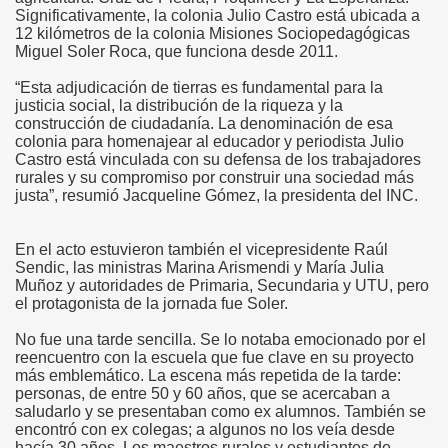
Significativamente, la colonia Julio Castro está ubicada a
12 kilómetros de la colonia Misiones Sociopedagógicas
Miguel Soler Roca, que funciona desde 2011.
“Esta adjudicación de tierras es fundamental para la
guay
justicia social, la distribución de la riqueza y la
construcción de ciudadanía. La denominación de esa
colonia para homenajear al educador y periodista Julio
Castro está vinculada con su defensa de los trabajadores
rurales y su compromiso por construir una sociedad más
justa”, resumió Jacqueline Gómez, la presidenta del INC.
En el acto estuvieron también el vicepresidente Raúl
Sendic, las ministras Marina Arismendi y María Julia
Muñoz y autoridades de Primaria, Secundaria y UTU, pero
el protagonista de la jornada fue Soler.
No fue una tarde sencilla. Se lo notaba emocionado por el
el concurso
reencuentro con la escuela que fue clave en su proyecto
más emblemático. La escena más repetida de la tarde:
personas, de entre 50 y 60 años, que se acercaban a
Mina
saludarlo y se presentaban como ex alumnos. También se
encontró con ex colegas; a algunos no los veía desde
el 20 abril de 2015
hacía 30 años. Los maestros rurales y estudiantes de