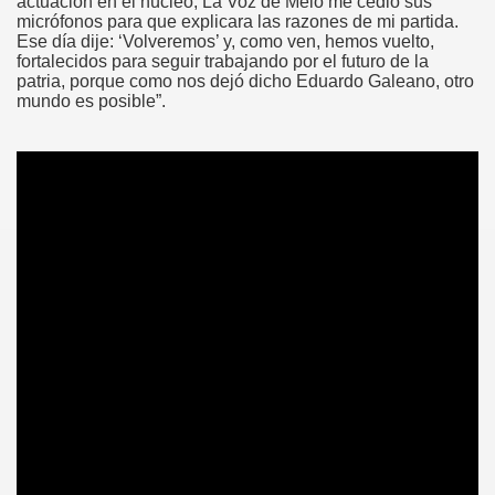
actuación en el núcleo, La Voz de Melo me cedió sus
micrófonos para que explicara las razones de mi partida.
Ese día dije: ‘Volveremos’ y, como ven, hemos vuelto,
fortalecidos para seguir trabajando por el futuro de la
patria, porque como nos dejó dicho Eduardo Galeano, otro
mundo es posible”.