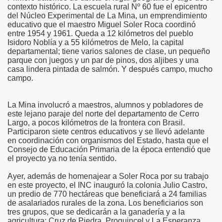
contexto histórico. La escuela rural Nº 60 fue el epicentro
del Núcleo Experimental de La Mina, un emprendimiento
educativo que el maestro Miguel Soler Roca coordinó
entre 1954 y 1961. Queda a 12 kilómetros del pueblo
Isidoro Noblía y a 55 kilómetros de Melo, la capital
departamental; tiene varios salones de clase, un pequeño
parque con juegos y un par de pinos, dos aljibes y una
casa lindera pintada de salmón. Y después campo, mucho
campo.
La Mina involucró a maestros, alumnos y pobladores de
este lejano paraje del norte del departamento de Cerro
Largo, a pocos kilómetros de la frontera con Brasil.
sidad
Participaron siete centros educativos y se llevó adelante
en coordinación con organismos del Estado, hasta que el
Consejo de Educación Primaria de la época entendió que
el proyecto ya no tenía sentido.
Ayer, además de homenajear a Soler Roca por su trabajo
en este proyecto, el INC inauguró la colonia Julio Castro,
argo
un predio de 770 hectáreas que beneficiará a 24 familias
de asalariados rurales de la zona. Los beneficiarios son
ro
tres grupos, que se dedicarán a la ganadería y a la
agricultura: Cruz de Piedra, Proquincel y La Esperanza.