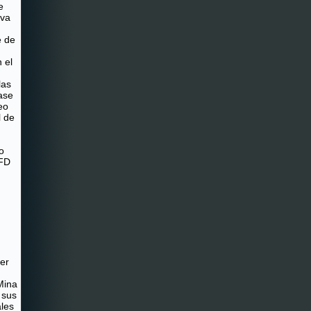
e
iva
e de
 el
las
ase
eo
l de
o
IFD
mer
Mina
 sus
ales