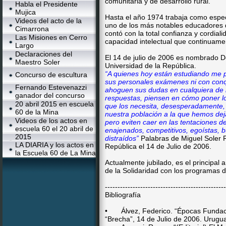
comunitaria y de desarrollo rural.
Habla el Presidente
Mujica
Hasta el año 1974 trabaja como espe
Videos del acto de la
uno de los más notables educadores
Cimarrona
contó con la total confianza y cordial
Las Misiones en Cerro
capacidad intelectual que continuame
Largo
Declaraciones del
El 14 de julio de 2006 es nombrado D
Maestro Soler
Universidad de la República.
“A quienes hoy están estudiando me p
Concurso de escultura
sus personales exámenes ni con conqu
Fernando Estevenazzi
ahoguen sus dudas en cualquiera de l
ganador del concurso
respuestas, piensen en cómo poner lo
20 abril 2015 en escuela
que los necesita, desesperadamente, p
60 de la Mina
nuestra población a la que hemos dej
Videos de los actos en
pero eviten caer en las tentaciones d
escuela 60 el 20 abril de
enajenados, competitivos, egoístas, 
2015
distraídos”
Palabras de Miguel Soler R
LA DIARIA y los actos en
República el 14 de Julio de 2006.
la Escuela 60 de La Mina
Actualmente jubilado, es el principal
de la Solidaridad con los programas 
------------------------------------------------
Bibliografía
•
Álvez, Federico. “Épocas Fundac
“Brecha”, 14 de Julio de 2006. Urugu