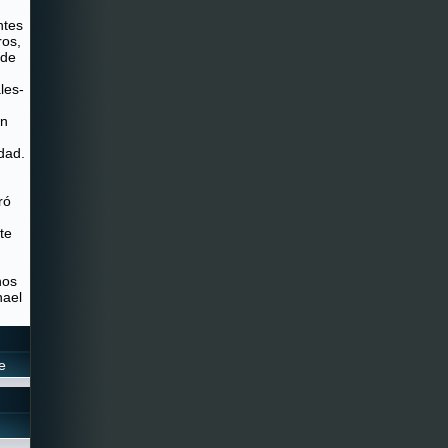
ntes
ros,
 de
les-
on
dad.
ró
te
.
nos
hael
e