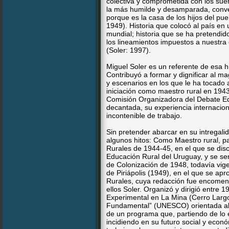
colectiva y comprometida con los sueñ
la más humilde y desamparada, conven
porque es la casa de los hijos del pu
1949). Historia que colocó al país en u
mundial; historia que se ha pretendid
los lineamientos impuestos a nuestra
(Soler: 1997).
Miguel Soler es un referente de esa hi
Contribuyó a formar y dignificar al mag
y escenarios en los que le ha tocado
iniciación como maestro rural en 1943
Comisión Organizadora del Debate Edu
decantada, su experiencia internacion
incontenible de trabajo.
Sin pretender abarcar en su intregali
algunos hitos: Como Maestro rural, pa
Rurales de 1944-45, en el que se disc
Educación Rural del Uruguay, y se se
de Colonización de 1948, todavía vig
de Piriápolis (1949), en el que se a
Rurales, cuya redacción fue encomen
ellos Soler. Organizó y dirigió entre 
Experimental en La Mina (Cerro Largo
Fundamental” (UNESCO) orientada al 
de un programa que, partiendo de lo e
incidiendo en su futuro social y econ