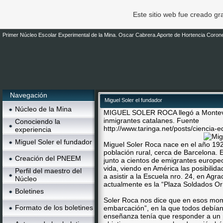
Este sitio web fue creado g
Primer Núcleo Escolar Experimental de la Mina. Oscar Cabrera.Aporte de Hortencia Corone
Navegación
Miguel Soler el fundador
Núcleo de la Mina
MIGUEL SOLER ROCA llegó a Montevi
inmigrantes catalanes. Fuente
Conociendo la
http://www.taringa.net/posts/ciencia-
experiencia
Miguel Soler el fundador
Miguel Soler Roca nace en el año 19
población rural, cerca de Barcelona.
Creación del PNEEM
junto a cientos de emigrantes europe
vida, viendo en América las posibili
Perfil del maestro del
a asistir a la Escuela nro. 24, en Agr
Núcleo
actualmente es la “Plaza Soldados Or
Boletines
Soler Roca nos dice que en esos mom
Formato de los boletines
embarcación”, en la que todos debían 
enseñanza tenía que responder a un 