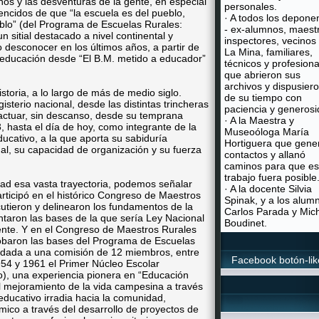
os y las desventuras de la gente, en especial
personales.
cidos de que “la escuela es del pueblo,
· A todos los depone
eblo” (del Programa de Escuelas Rurales:
- ex-alumnos, maest
n sitial destacado a nivel continental y
inspectores, vecinos
o desconocer en los últimos años, a partir de
La Mina, familiares,
 educación desde “El B.M. metido a educador”
técnicos y profesiona
que abrieron sus
archivos y dispusier
storia, a lo largo de más de medio siglo.
de su tiempo con
isterio nacional, desde las distintas trincheras
paciencia y generosi
 actuar, sin descanso, desde su temprana
· A la Maestra y
, hasta el día de hoy, como integrante de la
Museoóloga María
cativo, a la que aporta su sabiduría
Hortiguera que gene
al, su capacidad de organización y su fuerza
contactos y allanó
caminos para que es
trabajo fuera posible
dad esa vasta trayectoria, podemos señalar
· A la docente Silvia
rticipó en el histórico Congreso de Maestros
Spinak, y a los alum
utieron y delinearon los fundamentos de la
Carlos Parada y Mic
ntaron las bases de la que sería Ley Nacional
Boudinet.
ente. Y en el Congreso de Maestros Rurales
probaron las bases del Programa de Escuelas
dada a una comisión de 12 miembros, entre
Facebook botón-lik
1954 y 1961 el Primer Núcleo Escolar
), una experiencia pionera en “Educación
mejoramiento de la vida campesina a través
ducativo irradia hacia la comunidad,
ómico a través del desarrollo de proyectos de