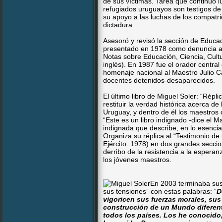
de sus víctimas. Tarea que continuó l
refugiados uruguayos son testigos de
su apoyo a las luchas de los compatrio
dictadura.
Asesoró y revisó la sección de Educa
presentado en 1978 como denuncia 
Notas sobre Educación, Ciencia, Cult
inglés). En 1987 fue el orador central
homenaje nacional al Maestro Julio Ca
docentes detenidos-desaparecidos.
El último libro de Miguel Soler: “Rép
restituir la verdad histórica acerca d
Uruguay, y dentro de él los maestros
“Este es un libro indignado -dice el M
indignada que describe, en lo esencial
Organiza su réplica al “Testimonio d
Ejército: 1978) en dos grandes secci
derribo de la resistencia a la esperan
los jóvenes maestros.
En 2003 terminaba sus
sus tensiones” con estas palabras: “
D
vigoricen sus fuerzas morales, sus
construcción de un Mundo diferente
todos los países. Los he conocido,