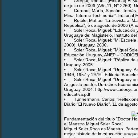
•
Arregui, Roque: “(Editorial) El M
de julio de 2006 (Año 11, N° 2260). 
•
Coronel, María; Sansón, Tomás: 
Mina: Informe Testimonial”. Editoria
•
Rotulo, Matías: “Entrevista al Ma
República”, 6 de agosto de 2006 (Añ
•
Soler Roca, Miguel: “Educación 
Uruguaya del Magisterio, Instituto d
•
Soler Roca, Miguel: “Mi Escuela
2000). Uruguay, 2000.
•
Soler Roca, Miguel: "Miguel Sole
Educación Uruguay, ANEP – CODICEN
•
Soler Roca, Miguel: “Réplica de u
Uruguay, 2005.
•
Soler Roca, Miguel: “Uruguay: An
1949, 1957 y 1979”. Editorial Barcel
•
Soler Roca, Miguel: “Uruguay en
Artiguista por los Derechos Económic
Uruguay, 2004. http://www.cadesyc.o
educativa.pdf
•
Tünnermann, Carlos: “Reflexione
Diario “El Nuevo Diario”, 11 de agos
Fundamentación del título "Doctor Ho
al Maestro Miguel Soler Roca"
Miguel Soler Roca es Maestro. Perten
mejor historia de la educación uruguay