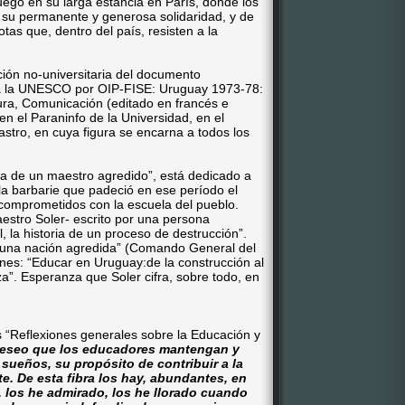
uego en su larga estancia en París, donde los
 su permanente y generosa solidaridad, y de
tas que, dentro del país, resisten a la
ción no-universitaria del documento
a la UNESCO por OIP-FISE: Uruguay 1973-78:
ura, Comunicación (editado en francés e
 en el Paraninfo de la Universidad, en el
stro, en cuya figura se encarna a todos los
lica de un maestro agredido”, está dedicado a
e la barbarie que padeció en ese período el
 comprometidos con la escuela del pueblo.
aestro Soler- escrito por una persona
, la historia de un proceso de destrucción”.
e una nación agredida” (Comando General del
ones: “Educar en Uruguay:de la construcción al
za”. Esperanza que Soler cifra, sobre todo, en
 “Reflexiones generales sobre la Educación y
eseo que los educadores mantengan y
 sueños, su propósito de contribuir a la
. De esta fibra los hay, abundantes, en
 los he admirado, los he llorado cuando