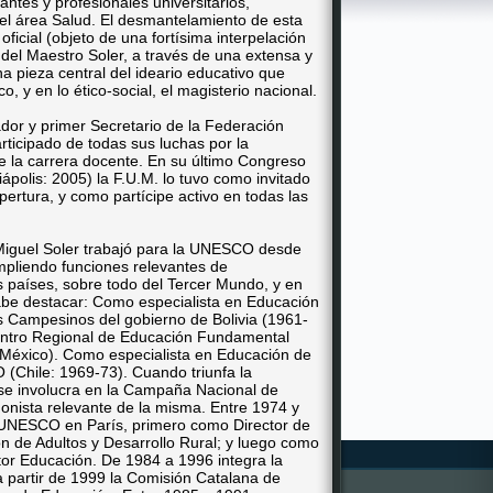
antes y profesionales universitarios,
el área Salud. El desmantelamiento de esta
ficial (objeto de una fortísima interpelación
 del Maestro Soler, a través de una extensa y
 pieza central del ideario educativo que
, y en lo ético-social, el magisterio nacional.
dor y primer Secretario de la Federación
ticipado de todas sus luchas por la
e la carrera docente. En su último Congreso
ápolis: 2005) la F.U.M. lo tuvo como invitado
pertura, y como partícipe activo en todas las
 Miguel Soler trabajó para la UNESCO desde
mpliendo funciones relevantes de
s países, sobre todo del Tercer Mundo, y en
cabe destacar: Como especialista en Educación
os Campesinos del gobierno de Bolivia (1961-
 Centro Regional de Educación Fundamental
(México). Como especialista en Educación de
Chile: 1969-73). Cuando triunfa la
se involucra en la Campaña Nacional de
gonista relevante de la misma. Entre 1974 y
a UNESCO en París, primero como Director de
ón de Adultos y Desarrollo Rural; y luego como
tor Educación. De 1984 a 1996 integra la
partir de 1999 la Comisión Catalana de