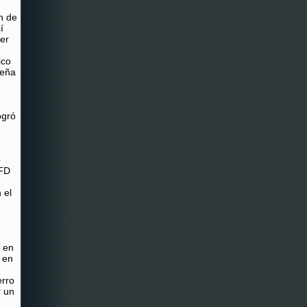
n de
í
er
ico
ueña
ogró
o
IFD
 el
l en
 en
rro
r un