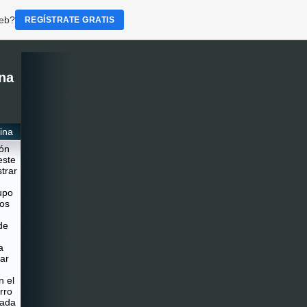
web?
REGÍSTRATE GRATIS
na
ina
ión
este
trar
upo
os
de
a
ar
n el
rro
cada