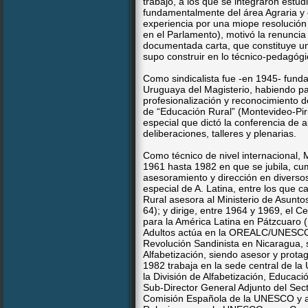
trabajo, a los que se integraron estudi
fundamentalmente del área Agraria y 
experiencia por una miope resolución o
en el Parlamento), motivó la renuncia
documentada carta, que constituye una
supo construir en lo técnico-pedagógico
Como sindicalista fue -en 1945- funda
Uruguaya del Magisterio, habiendo par
profesionalización y reconocimiento d
de “Educación Rural” (Montevideo-Piri
especial que dictó la conferencia de a
deliberaciones, talleres y plenarias.
Como técnico de nivel internacional,
1961 hasta 1982 en que se jubila, cu
asesoramiento y dirección en diverso
especial de A. Latina, entre los que 
Rural asesora al Ministerio de Asunt
64); y dirige, entre 1964 y 1969, el
para la América Latina en Pátzcuaro 
Adultos actúa en la OREALC/UNESCO (
Revolución Sandinista en Nicaragua, 
Alfabetización, siendo asesor y prota
1982 trabaja en la sede central de l
la División de Alfabetización, Educaci
Sub-Director General Adjunto del Sec
Comisión Española de la UNESCO y a 