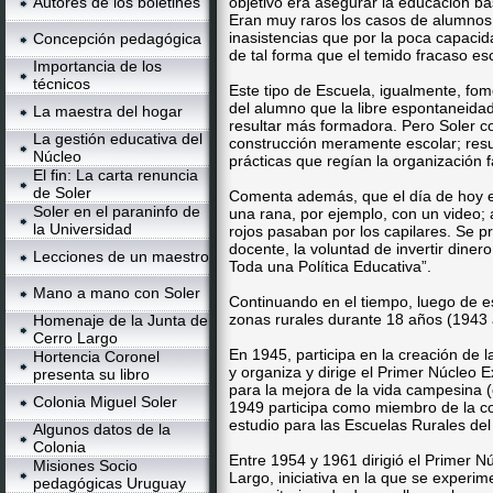
Autores de los boletines
objetivo era asegurar la educación b
Eran muy raros los casos de alumnos
inasistencias que por la poca capaci
Concepción pedagógica
de tal forma que el temido fracaso es
Importancia de los
técnicos
Este tipo de Escuela, igualmente, fom
del alumno que la libre espontaneidad
La maestra del hogar
resultar más formadora. Pero Soler c
La gestión educativa del
construcción meramente escolar; resul
Núcleo
prácticas que regían la organización f
El fin: La carta renuncia
de Soler
Comenta además, que el día de hoy es
Soler en el paraninfo de
una rana, por ejemplo, con un video; 
la Universidad
rojos pasaban por los capilares. Se p
docente, la voluntad de invertir diner
Lecciones de un maestro
Toda una Política Educativa”.
Mano a mano con Soler
Continuando en el tiempo, luego de e
zonas rurales durante 18 años (1943
Homenaje de la Junta de
Cerro Largo
En 1945, participa en la creación de
Hortencia Coronel
y organiza y dirige el Primer Núcleo 
presenta su libro
para la mejora de la vida campesina 
Colonia Miguel Soler
1949 participa como miembro de la c
estudio para las Escuelas Rurales de
Algunos datos de la
Colonia
Entre 1954 y 1961 dirigió el Primer N
Misiones Socio
Largo, iniciativa en la que se exper
pedagógicas Uruguay