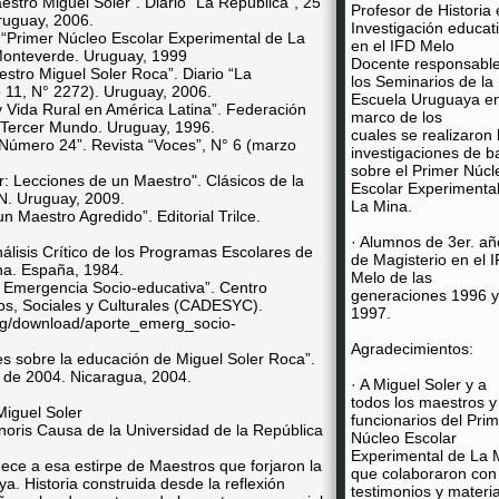
aestro Miguel Soler”. Diario “La República”, 25
Profesor de Historia 
Uruguay, 2006.
Investigación educat
“Primer Núcleo Escolar Experimental de La
en el IFD Melo
l Monteverde. Uruguay, 1999
Docente responsabl
estro Miguel Soler Roca”. Diario “La
los Seminarios de la
o 11, N° 2272). Uruguay, 2006.
Escuela Uruguaya en
y Vida Rural en América Latina”. Federación
marco de los
el Tercer Mundo. Uruguay, 1996.
cuales se realizaron 
 Número 24”. Revista “Voces”, N° 6 (marzo
investigaciones de b
sobre el Primer Núcl
r: Lecciones de un Maestro". Clásicos de la
Escolar Experimenta
. Uruguay, 2009.
La Mina.
n Maestro Agredido”. Editorial Trilce.
· Alumnos de 3er. añ
álisis Crítico de los Programas Escolares de
de Magisterio en el 
ona. España, 1984.
Melo de las
 Emergencia Socio-educativa”. Centro
generaciones 1996 y
os, Sociales y Culturales (CADESYC).
1997.
rg/download/aporte_emerg_socio-
Agradecimientos:
s sobre la educación de Miguel Soler Roca”.
to de 2004. Nicaragua, 2004.
· A Miguel Soler y a
todos los maestros y
funcionarios del Pri
noris Causa de la Universidad de la República
Núcleo Escolar
Experimental de La 
ece a esa estirpe de Maestros que forjaron la
que colaboraron con
a. Historia construida desde la reflexión
testimonios y materi