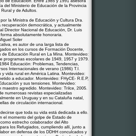
po de Educación. Entre 1985 y 1991 asesora
ía del Ministerio de Educación de la Provincia
Rural y de Adultos.
por la Ministra de Educación y Cultura Dra.
a recuperación democrática, y actualmente
l Director Nacional de Educación, Dr. Luis
 forma absolutamente honoraria.
tiva, es autor de una larga lista de
igados en los cursos de Formación Docente,
s de Educación Rural en La Mina. Montevideo:
 de programas escolares de 1949, 1957 y 1979.
, 1984 Educación: Problemas, Tendencias,
rsos Internacionales de verano (1986) T.I.
y vida rural en América Latina. Montevideo:
etido a educador. Montevideo: FHyCE- R.E.P,
Educación y sus tensiones. Montevideo:
maestro agredido. Montevideo: Trilce, 2005.
e numerosas revistas especializadas
ialmente en Uruguay y en su Cataluña natal,
llas de circulación internacional.
ecirse que toda su vida está dedicada a ello.
n el momento del golpe de Estado de
 como estrecho colaborador del Alto
ara los Refugiados, cumpliendo allí, junto a
 labor en defensa de los DDHH conculcados y