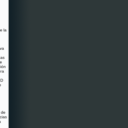
e la
iva
mas
 e
ción
ra
FD
e
 de
cias
a