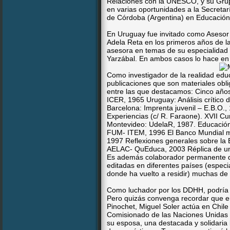
Relaciones con la UNESCO, y su Gru
en varias oportunidades a la Secretar
de Córdoba (Argentina) en Educación 
En Uruguay fue invitado como Asesor 
Adela Reta en los primeros años de l
asesora en temas de su especialidad a
Yarzábal. En ambos casos lo hace en
Como investigador de la realidad educa
publicaciones que son materiales obl
entre las que destacamos: Cinco año
ICER, 1965 Uruguay: Análisis crítico
Barcelona: Imprenta juvenil – E.B.O.
Experiencias (c/ R. Faraone). XVII Cu
Montevideo: UdelaR, 1987. Educación 
FUM- ITEM, 1996 El Banco Mundial m
1997 Reflexiones generales sobre la 
AELAC- QuEduca, 2003 Réplica de un 
Es además colaborador permanente d
editadas en diferentes países (espec
donde ha vuelto a residir) muchas de e
Como luchador por los DDHH, podría d
Pero quizás convenga recordar que e
Pinochet, Miguel Soler actúa en Chile
Comisionado de las Naciones Unidas p
su esposa, una destacada y solidaria