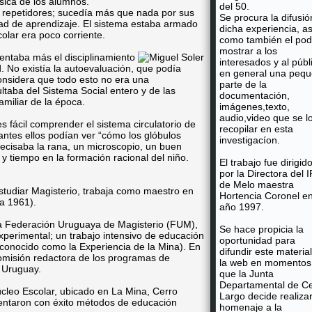
ásica de los alumnos.
del 50.
 repetidores; sucedía más que nada por sus
Se procura la difusió
dad de aprendizaje. El sistema estaba armado
dicha experiencia, as
colar era poco corriente.
como también el pod
mostrar a los
entaba más el disciplinamiento
interesados y al públ
. No existía la autoevaluación, que podía
en general una peq
onsidera que todo esto no era una
parte de la
taba del Sistema Social entero y de las
documentación,
amiliar de la época.
imágenes,texto,
audio,video que se l
 fácil comprender el sistema circulatorio de
recopilar en esta
antes ellos podían ver “cómo los glóbulos
investigacíon.
recisaba la rana, un microscopio, un buen
o y tiempo en la formación racional del niño.
El trabajo fue dirigid
por la Directora del 
de Melo maestra
studiar Magisterio, trabaja como maestro en
Hortencia Coronel en
 a 1961).
año 1997.
 la Federación Uruguaya de Magisterio (FUM),
Se hace propicia la
Experimental; un trabajo intensivo de educación
oportunidad para
(conocido como la Experiencia de la Mina). En
difundir este materia
omisión redactora de los programas de
la web en momentos
l Uruguay.
que la Junta
Departamental de Ce
úcleo Escolar, ubicado en La Mina, Cerro
Largo decide realiza
imentaron con éxito métodos de educación
homenaje a la