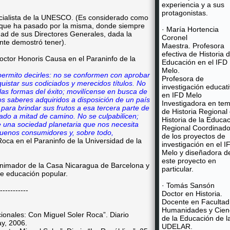
experiencia y a sus
protagonistas.
cialista de la UNESCO. (Es considerado como
 que ha pasado por la misma, donde siempre
· María Hortencia
idad de sus Directores Generales, dada la
Coronel
nte demostró tener).
Maestra. Profesora
efectiva de Historia d
octor Honoris Causa en el Paraninfo de la
Educación en el IFD
Melo.
ermito decirles: no se conformen con aprobar
Profesora de
istar sus codiciados y merecidos títulos. No
investigación educat
as formas del éxito; movilícense en busca de
en IFD Melo
s saberes adquiridos a disposición de un país
Investigadora en te
ara brindar sus frutos a esa tercera parte de
de Historia Regional
ado a mitad de camino. No se culpabilicen;
Historia de la Educa
e una sociedad planetaria que nos necesita
Regional Coordinado
buenos consumidores y, sobre todo,
de los proyectos de
oca en el Paraninfo de la Universidad de la
investigación en el I
Melo y diseñadora d
este proyecto en
 animador de la Casa Nicaragua de Barcelona y
particular.
de educación popular.
· Tomás Sansón
-----------
Doctor en Historia.
Docente en Facultad
Humanidades y Cien
ionales: Con Miguel Soler Roca”. Diario
de la Educación de l
ay, 2006.
UDELAR.