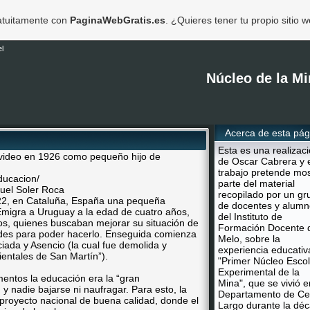
ratuitamente con
PaginaWebGratis.es
. ¿Quieres tener tu propio sitio 
l
Núcleo de la Mi
Acerca de esta pág
Esta es una realizac
deo en 1926 como pequeño hijo de
de Oscar Cabrera y 
trabajo pretende mos
educacion/
parte del material
recopilado por un gr
22, en Cataluña, España una pequeña
de docentes y alumn
 Emigra a Uruguay a la edad de cuatro años,
del Instituto de
os, quienes buscaban mejorar su situación de
Formación Docente 
dades para poder hacerlo. Enseguida comienza
Melo, sobre la
aciada y Asencio (la cual fue demolida y
experiencia educativ
ientales de San Martín”).
"Primer Núcleo Escol
Experimental de la
entos la educación era la “gran
Mina", que se vivió e
y nadie bajarse ni naufragar. Para esto, la
Departamento de Ce
proyecto nacional de buena calidad, donde el
Largo durante la dé