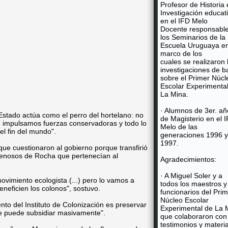
Profesor de Historia 
Investigación educat
en el IFD Melo
Docente responsabl
los Seminarios de la
Escuela Uruguaya en
marco de los
cuales se realizaron 
investigaciones de b
sobre el Primer Núcl
Escolar Experimenta
La Mina.
· Alumnos de 3er. añ
 Estado actúa como el perro del hortelano: no
de Magisterio en el 
e impulsamos fuerzas conservadoras y todo lo
Melo de las
l fin del mundo".
generaciones 1996 y
1997.
que cuestionaron al gobierno porque transfirió
arenosos de Rocha que pertenecían al
Agradecimientos:
· A Miguel Soler y a
ovimiento ecologista (...) pero lo vamos a
todos los maestros y
eneficien los colonos", sostuvo.
funcionarios del Pri
Núcleo Escolar
nto del Instituto de Colonización es preservar
Experimental de La 
 se puede subsidiar masivamente".
que colaboraron con
testimonios y materi