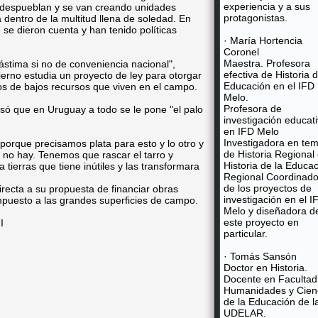
experiencia y a sus
"despueblan y se van creando unidades
protagonistas.
dentro de la multitud llena de soledad. En
 se dieron cuenta y han tenido políticas
· María Hortencia
.
Coronel
Maestra. Profesora
ástima si no de conveniencia nacional",
efectiva de Historia d
ierno estudia un proyecto de ley para otorgar
Educación en el IFD
ños de bajos recursos que viven en el campo.
Melo.
Profesora de
só que en Uruguay a todo se le pone "el palo
investigación educat
en IFD Melo
Investigadora en te
porque precisamos plata para esto y lo otro y
de Historia Regional
o no hay. Tenemos que rascar el tarro y
Historia de la Educa
tierras que tiene inútiles y las transformara
Regional Coordinado
de los proyectos de
directa a su propuesta de financiar obras
investigación en el I
impuesto a las grandes superficies de campo.
Melo y diseñadora d
este proyecto en
I
particular.
· Tomás Sansón
Doctor en Historia.
Docente en Facultad
Humanidades y Cien
de la Educación de l
UDELAR.