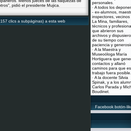
pañeros. Menos jueces de las flaquezas de
personales.
ros", pidió el presidente Mujica.
· A todos los depone
- ex-alumnos, maest
inspectores, vecinos
2157 clics a subpáginas) a esta web
La Mina, familiares,
técnicos y profesiona
que abrieron sus
archivos y dispusier
de su tiempo con
paciencia y generosi
· A la Maestra y
Museoóloga María
Hortiguera que gene
contactos y allanó
caminos para que es
trabajo fuera posible
· A la docente Silvia
Spinak, y a los alum
Carlos Parada y Mic
Boudinet.
Facebook botón-lik