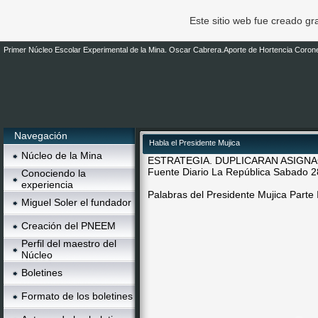
Este sitio web fue creado g
Primer Núcleo Escolar Experimental de la Mina. Oscar Cabrera.Aporte de Hortencia Corone
Navegación
Habla el Presidente Mujica
Núcleo de la Mina
ESTRATEGIA. DUPLICARAN ASIGN
Fuente Diario La República Sabado 
Conociendo la
experiencia
Palabras del Presidente Mujica Parte 
Miguel Soler el fundador
Creación del PNEEM
Perfil del maestro del
Núcleo
Boletines
Formato de los boletines