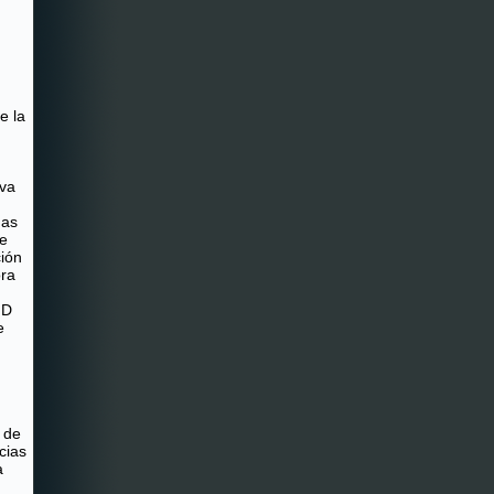
e la
iva
mas
 e
ción
ra
FD
e
 de
cias
a