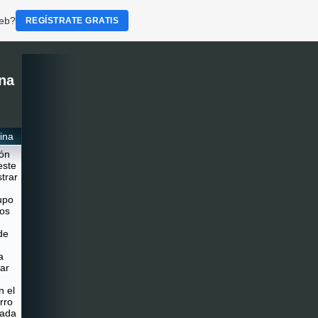
web?
REGÍSTRATE GRATIS
na
ina
ión
este
trar
upo
os
de
a
ar
n el
rro
cada