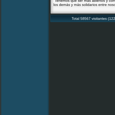
"Tenemos que ser más abiertos y com
los demás y más solidarios entre nosot
Total 58567 visitantes (12