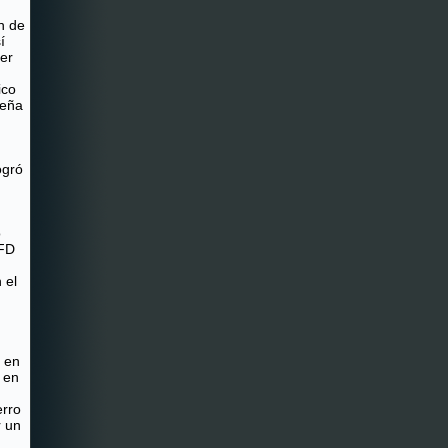
n de
í
er
ico
ueña
ogró
o
IFD
 el
l en
 en
rro
r un