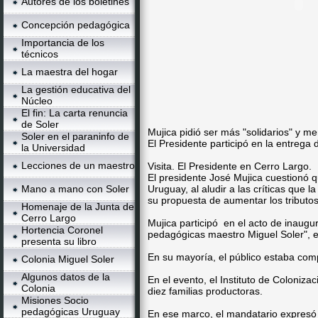
Autores de los boletines
Concepción pedagógica
Importancia de los
técnicos
La maestra del hogar
La gestión educativa del
Núcleo
El fin: La carta renuncia
de Soler
Mujica pidió ser más "solidarios" y m
Soler en el paraninfo de
El Presidente participó en la entreg
la Universidad
Lecciones de un maestro
Visita. El Presidente en Cerro Largo.
El presidente José Mujica cuestionó q
Mano a mano con Soler
Uruguay, al aludir a las críticas que 
su propuesta de aumentar los tributo
Homenaje de la Junta de
Cerro Largo
Mujica participó en el acto de inaugur
Hortencia Coronel
pedagógicas maestro Miguel Soler", 
presenta su libro
En su mayoría, el público estaba com
Colonia Miguel Soler
Algunos datos de la
En el evento, el Instituto de Coloniz
Colonia
diez familias productoras.
Misiones Socio
pedagógicas Uruguay
En ese marco, el mandatario expresó 