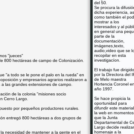
del 50.
Se procura la difusió
dicha experiencia, as
como también el pod
mostrar a los
interesados y al públ
en general una peq
parte de la
documentación,
imágenes,texto,
audio,video que se l
recopilar en esta
enos "jueces"
investigacíon.
a de 800 hectáreas de campo de Colonización.
El trabajo fue dirigid
por la Directora del 
ue "a todo se le pone el palo en la rueda" en
de Melo maestra
la oposición y empresarios agrarios realizaron a
Hortencia Coronel en
s a las grandes extensiones de campo.
año 1997.
ación de la colonia "misiones socio
Se hace propicia la
en Cerro Largo.
oportunidad para
difundir este materia
puesto por pequeños productores rurales.
la web en momentos
que la Junta
ación entregó 800 hectáreas a dos grupos de
Departamental de Ce
Largo decide realiza
homenaje a la
la necesidad de mantener a la gente en el