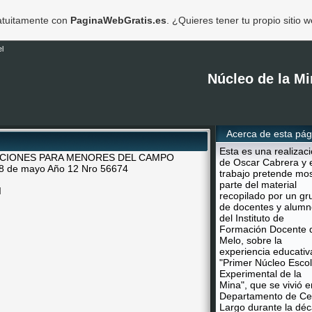
ratuitamente con
PaginaWebGratis.es
. ¿Quieres tener tu propio sitio 
l
Núcleo de la Mi
Acerca de esta pág
Esta es una realizac
ACIONES PARA MENORES DEL CAMPO
de Oscar Cabrera y 
28 de mayo Año 12 Nro 56674
trabajo pretende mos
parte del material
I
recopilado por un gr
de docentes y alumn
del Instituto de
Formación Docente 
Melo, sobre la
experiencia educativ
"Primer Núcleo Escol
Experimental de la
Mina", que se vivió e
Departamento de Ce
Largo durante la dé