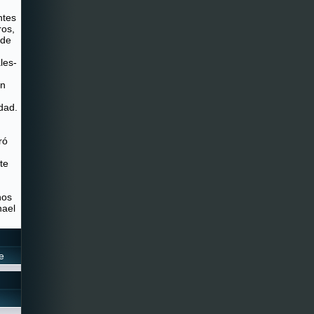
ntes
ros,
 de
les-
on
dad.
ró
te
.
nos
hael
e