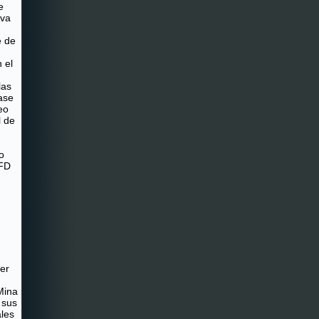
e
iva
e de
 el
las
ase
eo
l de
o
IFD
mer
Mina
 sus
ales