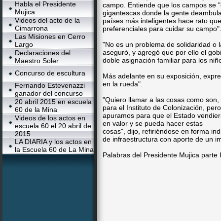
Habla el Presidente
campo. Entiende que los campos se 
Mujica
gigantescas donde la gente deambula 
Videos del acto de la
países más inteligentes hace rato que
Cimarrona
preferenciales para cuidar su campo"
Las Misiones en Cerro
Largo
"No es un problema de solidaridad o l
aseguró, y agregó que por ello el gob
Declaraciones del
doble asignación familiar para los ni
Maestro Soler
Concurso de escultura
Más adelante en su exposición, expre
en la rueda".
Fernando Estevenazzi
ganador del concurso
"Quiero llamar a las cosas como son, 
20 abril 2015 en escuela
para el Instituto de Colonización, per
60 de la Mina
apuramos para que el Estado vendiera 
Videos de los actos en
en valor y se pueda hacer estas
escuela 60 el 20 abril de
cosas", dijo, refiriéndose en forma in
2015
de infraestructura con aporte de un 
LA DIARIA y los actos en
la Escuela 60 de La Mina
Palabras del Presidente Mujica parte I