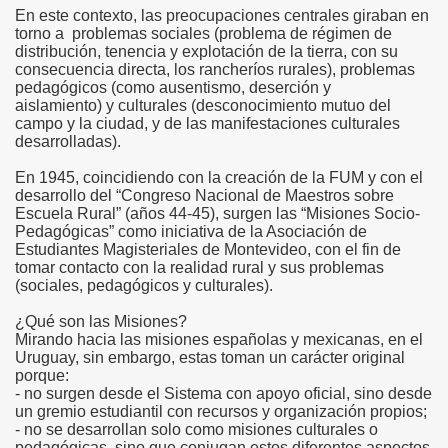
En este contexto, las preocupaciones centrales giraban en
torno a problemas sociales (problema de régimen de
distribución, tenencia y explotación de la tierra, con su
consecuencia directa, los rancheríos rurales), problemas
pedagógicos (como ausentismo, deserción y
guay
aislamiento) y culturales (desconocimiento mutuo del
campo y la ciudad, y de las manifestaciones culturales
desarrolladas).
En 1945, coincidiendo con la creación de la FUM y con el
desarrollo del “Congreso Nacional de Maestros sobre
Escuela Rural” (años 44-45), surgen las “Misiones Socio-
Pedagógicas” como iniciativa de la Asociación de
Estudiantes Magisteriales de Montevideo, con el fin de
tomar contacto con la realidad rural y sus problemas
(sociales, pedagógicos y culturales).
¿Qué son las Misiones?
Mirando hacia las misiones españolas y mexicanas, en el
el concurso
Uruguay, sin embargo, estas toman un carácter original
porque:
- no surgen desde el Sistema con apoyo oficial, sino desde
Mina
un gremio estudiantil con recursos y organización propios;
- no se desarrollan solo como misiones culturales o
el 20 abril de 2015
pedagógicas, sino que conjugan estos diferentes aspectos