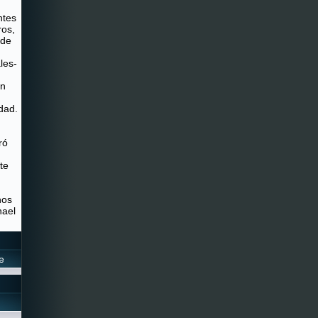
ntes
ros,
 de
les-
on
dad.
ró
te
.
nos
hael
e