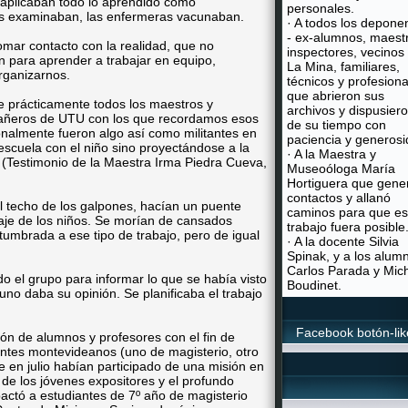
, aplicaban todo lo aprendido como
personales.
os examinaban, las enfermeras vacunaban.
· A todos los depone
- ex-alumnos, maest
omar contacto con la realidad, que no
inspectores, vecinos
n para aprender a trabajar en equipo,
La Mina, familiares,
organizarnos.
técnicos y profesiona
que abrieron sus
 prácticamente todos los maestros y
archivos y dispusier
pañeros de UTU con los que recordamos esos
de su tiempo con
nalmente fueron algo así como militantes en
paciencia y generosi
a escuela con el niño sino proyectándose a la
· A la Maestra y
(Testimonio de la Maestra Irma Piedra Cueva,
Museoóloga María
Hortiguera que gene
contactos y allanó
l techo de los galpones, hacían un puente
caminos para que es
aje de los niños. Se morían de cansados
trabajo fuera posible
umbrada a ese tipo de trabajo, pero de igual
· A la docente Silvia
Spinak, y a los alum
Carlos Parada y Mic
o el grupo para informar lo que se había visto
Boudinet.
uno daba su opinión. Se planificaba el trabajo
Facebook botón-lik
n de alumnos y profesores con el fin de
antes montevideanos (uno de magisterio, otro
 en julio habían participado de una misión en
de los jóvenes expositores y el profundo
pactó a estudiantes de 7º año de magisterio