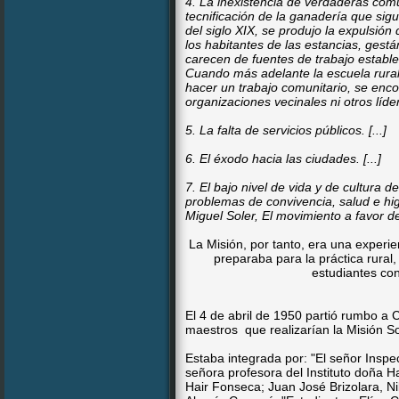
4. La inexistencia de verdaderas comun
tecnificación de la ganadería que sigu
del siglo XIX, se produjo la expulsió
los habitantes de las estancias, gest
carecen de fuentes de trabajo estables
Cuando más adelante la escuela rural
hacer un trabajo comunitario, se enc
organizaciones vecinales ni otros líde
5. La falta de servicios públicos. [...]
6. El éxodo hacia las ciudades. [...]
7. El bajo nivel de vida y de cultura d
problemas de convivencia, salud e hi
Miguel Soler, El movimiento a favor d
La Misión, por tanto, era una experi
preparaba para la práctica rural
estudiantes con
El 4 de abril de 1950 partió rumbo a 
maestros que realizarían la Misión 
Estaba integrada por: "El señor Inspe
señora profesora del Instituto doña
Hair Fonseca; Juan José Brizolara, Ni