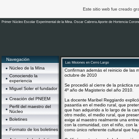
Este sitio web fue creado g
Primer Núcleo Escolar Experimental de la Mina. Oscar Cabrera.Aporte de Hortencia Corone
Navegación
Las Misiones en Cerro Largo
Núcleo de la Mina
Confirman además el reinicio de las 
octubre de 2010
Conociendo la
experiencia
Se procedió al cierre de la práctica r
Miguel Soler el fundador
4º año de Magisterio del año 2010.
Creación del PNEEM
La docente Maribel Reggiardo explic
pasantía en el medio rural, que prete
Perfil del maestro del
que han adquirido a lo largo de la car
Núcleo
otro medio, el medio rural, que presen
Boletines
exige al maestro realmente una entr
con la comunidad, con el niño, con la 
Formato de los boletines
como único referente cultural que hay