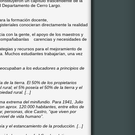
onstituyeron un capítulo trascendente de la
del Departamento de Cerro Largo.
para la formación docente,
gisteriales conocieran directamente la realidad
cia con la gente, el apoyo de los maestros y
s acompañabanlas carencias y necesidades de
ategias y recursos para el mejoramiento de
ia. Muchos estudiantes trabajarían, una vez
eocupaban a los educadores a principios de
a de la tierra. El 50% de los propietarios
l rural; el 5% poseía el 50% de la tierra y el
edad rural. [...]
rma extrema del minifundio. Para 1941, Julio
n aprox. 120.000 habitantes, entre ellos de
r, personas, dice Castro, “que viven por
 nivel de vida humano”.
ía y el estancamiento de la producción. [...]