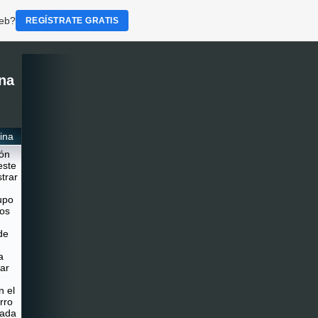
web?
REGÍSTRATE GRATIS
na
ina
ión
este
trar
upo
os
de
a
ar
n el
rro
cada