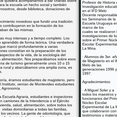
ue quisiera acompañarnos a dar charlas sobre
Profesor de Historia 
ara la escuela un hecho social y también
Investigación educat
 nosotros, desde biblioteca, donaciones de
en el IFD Melo
Docente responsabl
los Seminarios de la
ecimiento novedoso que fundó una tradición:
Escuela Uruguaya en
s contribuyeron en la formación de los
marco de los
ipaban de las mismas.
cuales se realizaron 
investigaciones de b
vas muy intensas y a tiempo completo. Los
sobre el Primer Núcl
lo aprendido de forma teórica. Una verdadera
Escolar Experimenta
o que marcó profundamente a varias
La Mina.
nes consistían en la preparación de los
spectos de la vida, de la sociología del
· Alumnos de 3er. añ
 la alimentación. Nos preparábamos sobre esos
de Magisterio en el 
mana de turismo generalmente unos 10 o 15
Melo de las
la rural y abarcábamos una amplia zona, es
generaciones 1996 y
es.
1997.
ría, éramos estudiantes de magisterio, pero
Agradecimientos:
 Instituto, venían de Montevideo estudiantes
a, Agronomía.
· A Miguel Soler y a
todos los maestros y
 Escuela Agraria, estudiantes e inspectores
funcionarios del Pri
 camiones de la Intendencia o el Ejército
Núcleo Escolar
ivienda, salud, alimentación, sobre todos los
Experimental de La 
sitas domiciliarias a todas las familias,
que colaboraron con
n los vecinos. La gente de odontología, que
testimonios y materi