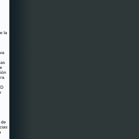
e la
iva
mas
 e
ción
ra
FD
e
 de
cias
a