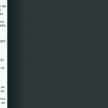
n de
í
er
ico
ueña
ogró
o
IFD
 el
l en
 en
rro
r un