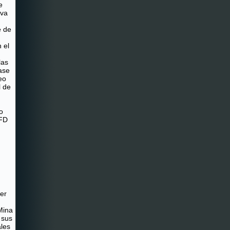
e
iva
e de
 el
las
ase
eo
l de
o
IFD
mer
Mina
 sus
ales