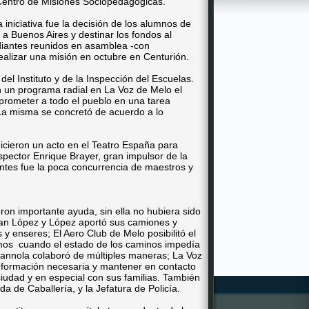
n Centro de Misiones Sociopedagógicas.
iniciativa fue la decisión de los alumnos de
 a Buenos Aires y destinar los fondos al
udiantes reunidos en asamblea -con
ealizar una misión en octubre en Centurión.
 del Instituto y de la Inspección del Escuelas.
n un programa radial en La Voz de Melo el
prometer a todo el pueblo en una tarea
La misma se concretó de acuerdo a lo
icieron un acto en el Teatro España para
nspector Enrique Brayer, gran impulsor de la
ntes fue la poca concurrencia de maestros y
on importante ayuda, sin ella no hubiera sido
Juan López y López aportó sus camiones y
y enseres; El Aero Club de Melo posibilitó el
mos cuando el estado de los caminos impedía
Giannola colaboró de múltiples maneras; La Voz
 información necesaria y mantener en contacto
iudad y en especial con sus familias. También
da de Caballería, y la Jefatura de Policía.