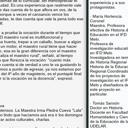
demás de lo curricular, sin menospreciar el
experiencia y a sus
ciudad. Es una experiencia que realmente vale
protagonistas.
e das cuenta de lo que aflora en vos, de la
 porque a veces el cansancio vence los
· María Hortencia
adas, te das cuenta que vale la pena todo ese
Coronel
f.
Maestra. Profesora
efectiva de Historia d
e a prueba la vocación durante el tiempo que
Educación en el IFD
El maestro rural es multifuncional y
Melo.
na huerta, trepar a un caballo, buscar a algún
Profesora de
un motor, el maestro rural tiene que hacer
investigación educat
 esa es la gran diferencia con el maestro
en IFD Melo
aliza el maestro rural", señaló, al tiempo
Investigadora en te
 que florezca la vocación: "cuanto más
de Historia Regional
 cuenta si de verdad a uno le va gustando lo
Historia de la Educa
mos a punto de egresar, ya nos estamos por
Regional Coordinado
e del 4º año de magisterio, es el puntapié final
de los proyectos de
 si la vocación es la docencia", expresó.
investigación en el I
Melo y diseñadora d
este proyecto en
particular.
· Tomás Sansón
eva
Doctor en Historia.
ntensos. La Maestra Irma Piedra Cueva "Lala"
Docente en Facultad
ajo lindo que hacíamos acá era ir los domingos
Humanidades y Cien
ar actos culturales, charlas.
de la Educación de l
UDELAR.