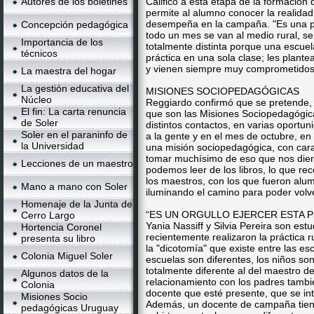
Autores de los boletines
Calificó a esta etapa de la formación
permite al alumno conocer la realidad
desempeña en la campaña. "Es una pr
Concepción pedagógica
todo un mes se van al medio rural, se 
Importancia de los
totalmente distinta porque una escue
técnicos
práctica en una sola clase; les plan
y vienen siempre muy comprometidos 
La maestra del hogar
La gestión educativa del
MISIONES SOCIOPEDAGÓGICAS
Núcleo
Reggiardo confirmó que se pretende,
El fin: La carta renuncia
que son las Misiones Sociopedagógic
de Soler
distintos contactos, en varias oportu
Soler en el paraninfo de
a la gente y en el mes de octubre, 
la Universidad
una misión sociopedagógica, con carac
tomar muchísimo de eso que nos diero
Lecciones de un maestro
podemos leer de los libros, lo que re
los maestros, con los que fueron alu
Mano a mano con Soler
iluminando el camino para poder volve
Homenaje de la Junta de
“ES UN ORGULLO EJERCER ESTA 
Cerro Largo
Yania Nassiff y Silvia Pereira son est
Hortencia Coronel
recientemente realizaron la práctica r
presenta su libro
la "dicotomía" que existe entre las es
Colonia Miguel Soler
escuelas son diferentes, los niños son
totalmente diferente al del maestro de
Algunos datos de la
relacionamiento con los padres tambi
Colonia
docente que esté presente, que se int
Misiones Socio
Además, un docente de campaña tiene
pedagógicas Uruguay