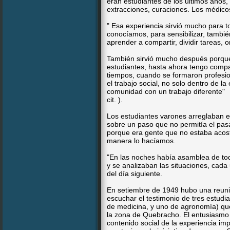
eran estudiantes de los últimos años
extracciones, curaciones. Los médic
" Esa experiencia sirvió mucho para t
conocíamos, para sensibilizar, tambié
aprender a compartir, dividir tareas, 
También sirvió mucho después porque
estudiantes, hasta ahora tengo com
tiempos, cuando se formaron profesio
el trabajo social, no solo dentro de l
comunidad con un trabajo diferente" 
cit. ).
Los estudiantes varones arreglaban e
sobre un paso que no permitía el pas
porque era gente que no estaba acost
manera lo hacíamos.
"En las noches había asamblea de tod
y se analizaban las situaciones, cada 
del día siguiente.
En setiembre de 1949 hubo una reunió
escuchar el testimonio de tres estudi
de medicina, y uno de agronomía) que
la zona de Quebracho. El entusiasmo 
contenido social de la experiencia im