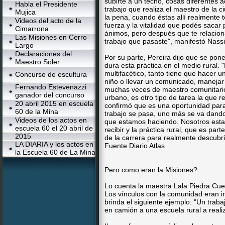
subirte a un techo, cosas diferentes a
Habla el Presidente
trabajo que realiza el maestro de la 
Mujica
la pena, cuando éstas allí realmente t
Videos del acto de la
fuerza y la vitalidad que podés sacar
Cimarrona
ánimos, pero después que te relacion
Las Misiones en Cerro
trabajo que pasaste", manifestó Nassif
Largo
Declaraciones del
Por su parte, Pereira dijo que se pon
Maestro Soler
dura esta práctica en el medio rural. "
multifacético, tanto tiene que hacer u
Concurso de escultura
niño o llevar un comunicado, manejar 
Fernando Estevenazzi
muchas veces de maestro comunitario,
ganador del concurso
urbano, es otro tipo de tarea la que re
20 abril 2015 en escuela
confirmó que es una oportunidad para
60 de la Mina
trabajo se pasa, uno más se va dando
Videos de los actos en
que estamos haciendo. Nosotros esta
escuela 60 el 20 abril de
recibir y la práctica rural, que es part
2015
de la carrera para realmente descubrir
LA DIARIA y los actos en
Fuente Diario Atlas
la Escuela 60 de La Mina
Pero como eran la Misiones?
Lo cuenta la maestra Lala Piedra Cu
Los vínculos con la comunidad eran i
brinda el siguiente ejemplo: "Un trab
en camión a una escuela rural a realiz