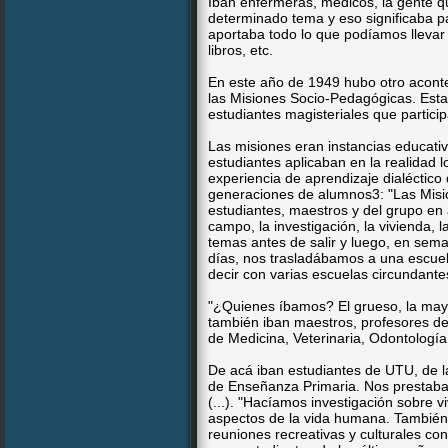
Iban enfermeras, médicos, la gente q
determinado tema y eso significaba p
aportaba todo lo que podíamos llevar
libros, etc.
En este año de 1949 hubo otro acont
las Misiones Socio-Pedagógicas. Esta
estudiantes magisteriales que partic
Las misiones eran instancias educati
estudiantes aplicaban en la realidad 
experiencia de aprendizaje dialéctic
generaciones de alumnos3: "Las Misio
estudiantes, maestros y del grupo en a
campo, la investigación, la vivienda,
temas antes de salir y luego, en se
días, nos trasladábamos a una escue
decir con varias escuelas circundant
"¿Quienes íbamos? El grueso, la mayo
también iban maestros, profesores del
de Medicina, Veterinaria, Odontologí
De acá iban estudiantes de UTU, de la
de Enseñanza Primaria. Nos prestaban
(...). "Hacíamos investigación sobre v
aspectos de la vida humana. También vi
reuniones recreativas y culturales co