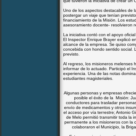
que tuvieron la iniciativa de crear u
Uno de los aspectos destacables de la 
postergar un viaje que tenían previsto
financiamiento de la Misión. Los est
asesoramiento docente- resolvieron r
La iniciativa contó con el apoyo oficial
El Inspector Enrique Brayer explicó e
alcance de la empresa. Se quiso com
concebida con hondo sentido social. 
previsto.
Al regreso, los misioneros melenses h
informar de lo actuado. Participó el I
experiencia. Una de las notas domina
estudiantes magisteriales.
Algunas personas y empresas ofrecier
posible el éxito de la Misión: 
conductores para trasladar personas 
envío de medicamentos y otros insu
el acceso por vía terrestre; Antonio 
de Melo permitió transmitir toda la
permanente a los misioneros con la c
colaboraron el Municipio, la Briga