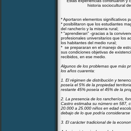
Estas experiencias continuaron y c
historia sociocultural 
* Aportaron elementos significativos 
* posibilitaron que los estudiantes ma
del rancherío y la miseria rural;
* "aprendieran" -gracias a la conviven
profesionales universitarios que lo
los habitantes del medio rural;
* se prepararan en el manejo de estr
sus condiciones objetivas de existenc
recibidos, en ese medio.
Algunos de los problemas que más pr
los años cuarenta:
1. El régimen de distribución y tenenci
poseía el 5% de la propiedad territoria
restante 45% poseía el 45% de la propi
2. La presencia de los rancheríos, fo
Castro estimaba su número en 587, co
20.000 a 25.000 niños en edad escola
debajo de lo que podría considerarse
3. El carácter tradicional de la econom