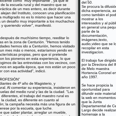
 docente como "muy importante", ya que le
del 50.
 de la escuela rural y del maestro que se
Se procura la difusió
áctica de un mes entero, es decir durante
dicha experiencia, as
alejan del Instituto, conocen una planificación
como también el pod
la multigrado no es lo mismo que hacer una
mostrar a los
tea un desafío muy importante a los muchachos
interesados y al públ
y queriendo volver", manifestó.
en general una peq
parte de la
documentación,
 después de muchísimo tiempo, reeditar lo
imágenes,texto,
as en la zona de Centurión. "Hemos tenido
audio,video que se l
nidades hemos ido a Centurión, hemos visitado
recopilar en esta
en un mes más o menos, estaríamos yendo en
investigacíon.
terísticas propias, pero que sí pretende
n los pioneros en esta experiencia, lo que
El trabajo fue dirigid
cogimos de las entrevistas con los vecinos, con
por la Directora del 
mnos en aquella época, que nos están un poco
de Melo maestra
r con esa actividad", indicó.
Hortencia Coronel en
año 1997.
PROFESIÓN”
udiantes de 4º año de Magisterio, y
Se hace propicia la
ural. Al comentar su experiencia, insistieron en
oportunidad para
cuelas del medio rural y las de la ciudad. "Las
difundir este materia
 diferentes, el trabajo del maestro rural es
la web en momentos
 la ciudad, es diferente en cuanto al
que la Junta
én; la campaña necesita más una figura de un
Departamental de Ce
erese por la escuela, que luche.
Largo decide realiza
 que saber plantar, arreglar un mueble,
homenaje a la