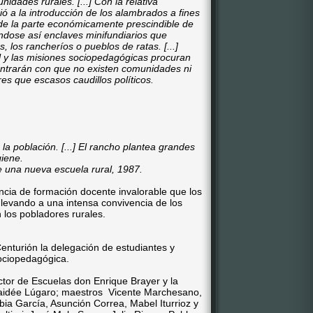
idades rurales. [...] Con la relativa
ió a la introducción de los alambrados a fines
n de la parte económicamente prescindible de
ándose así enclaves minifundiarios que
, los rancheríos o pueblos de ratas. [...]
 y las misiones sociopedagógicas procuran
ontrarán con que no existen comunidades ni
res que escasos caudillos políticos.
e la población. [...] El rancho plantea grandes
giene.
e una nueva escuela rural, 1987.
encia de formación docente invalorable que los
, levando a una intensa convivencia de los
 los pobladores rurales.
Centurión la delegación de estudiantes y
Sociopedagógica.
ctor de Escuelas don Enrique Brayer y la
 Haidée Lúgaro; maestros Vicente Marchesano,
bia García, Asunción Correa, Mabel Iturrioz y