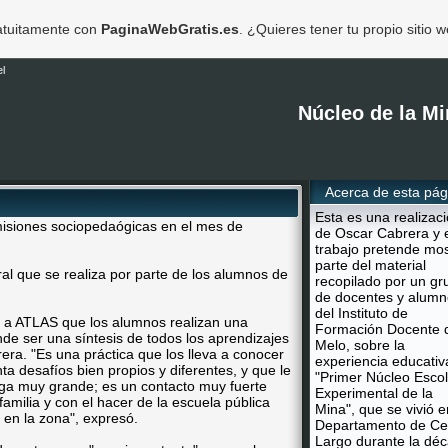
ratuitamente con
PaginaWebGratis.es
. ¿Quieres tener tu propio sitio 
l
Núcleo de la Mi
Acerca de esta pág
Esta es una realizac
misiones sociopedaógicas en el mes de
de Oscar Cabrera y 
trabajo pretende mos
parte del material
ural que se realiza por parte de los alumnos de
recopilado por un gr
de docentes y alumn
del Instituto de
ó a ATLAS que los alumnos realizan una
Formación Docente 
nde ser una síntesis de todos los aprendizajes
Melo, sobre la
rera. "Es una práctica que los lleva a conocer
experiencia educativ
ta desafíos bien propios y diferentes, y que le
"Primer Núcleo Escol
ega muy grande; es un contacto muy fuerte
Experimental de la
familia y con el hacer de la escuela pública
Mina", que se vivió e
 en la zona", expresó.
Departamento de Ce
Largo durante la dé